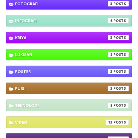
FOTOGRAFI
3
INFOGRAFI
6
KRIYA
3
LUKISAN
2
POSTER
3
PUISI
3
TEKNOLOGI
2
VIDEO
13