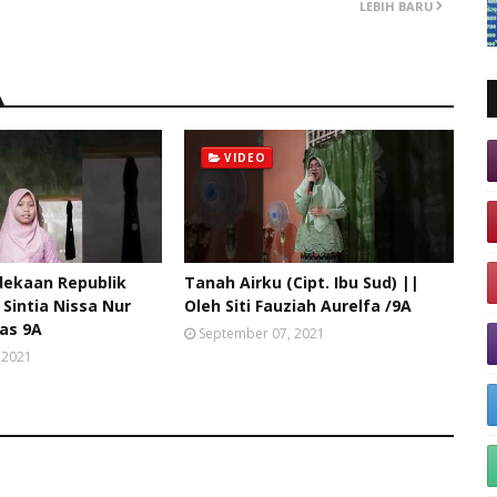
LEBIH BARU
VIDEO
dekaan Republik
Tanah Airku (Cipt. Ibu Sud) ||
 Sintia Nissa Nur
Oleh Siti Fauziah Aurelfa /9A
las 9A
September 07, 2021
 2021