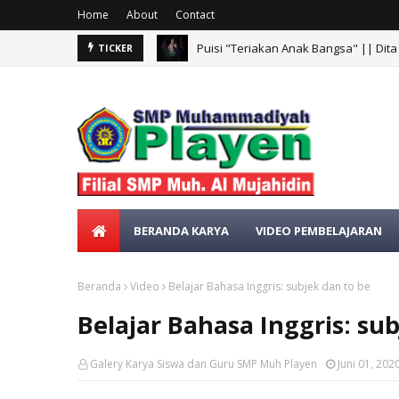
Home
About
Contact
Puisi "Teriakan Anak Bangsa" || Dita
TICKER
Puisi "Kemerdekaan Republik Indonesi
BERANDA KARYA
VIDEO PEMBELAJARAN
Beranda
Video
Belajar Bahasa Inggris: subjek dan to be
Belajar Bahasa Inggris: su
Galery Karya Siswa dan Guru SMP Muh Playen
Juni 01, 202