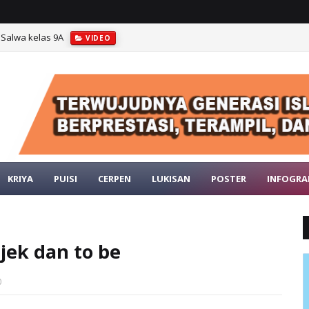
 Salwa kelas 9A
VIDEO
a" || Sintia Nissa Nur Anggraini kelas 9A
VIDEO
KRIYA
PUISI
CERPEN
LUKISAN
POSTER
INFOGRA
bjek dan to be
0