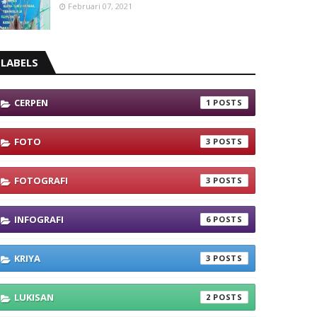
Februari 07, 2021
LABELS
CERPEN
1
FOTO
3
FOTOGRAFI
3
INFOGRAFI
6
KRIYA
3
LUKISAN
2