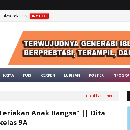
 Salwa kelas 9A
VIDEO
a" || Sintia Nissa Nur Anggraini kelas 9A
VIDEO
KRIYA
PUISI
CERPEN
LUKISAN
POSTER
INFOGRA
Tunjukkan semua
"Teriakan Anak Bangsa" || Dita
kelas 9A