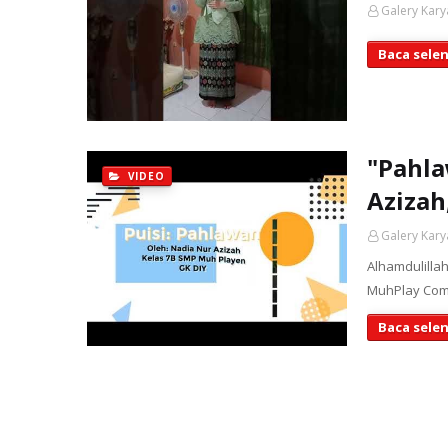
Galery Kary
Baca sele
"Pahla
VIDEO
Azizah
Galery Kary
Alhamdulilla
MuhPlay Comp
Baca sele