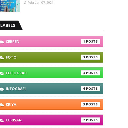
Februari 07, 2021
LABELS
CERPEN
1
FOTO
3
FOTOGRAFI
3
INFOGRAFI
6
KRIYA
3
LUKISAN
2