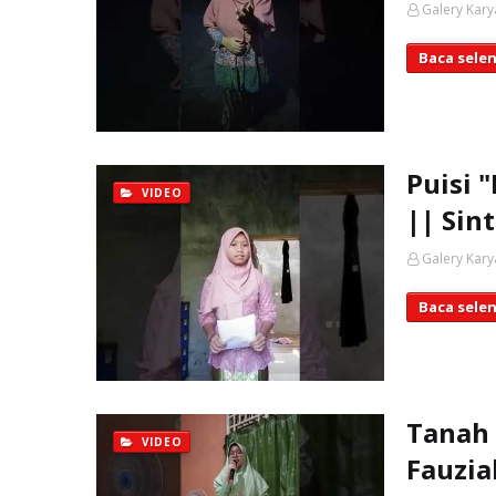
Galery Kary
Baca sele
Puisi 
VIDEO
|| Sin
Galery Kary
Baca sele
Tanah A
VIDEO
Fauzia