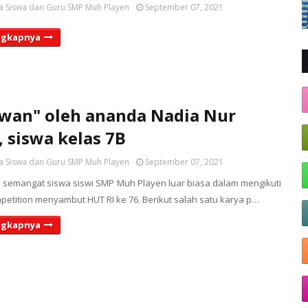
a Siswa dan Guru SMP Muh Playen
September 07, 2021
ngkapnya
wan" oleh ananda Nadia Nur
, siswa kelas 7B
a Siswa dan Guru SMP Muh Playen
September 07, 2021
h semangat siswa siswi SMP Muh Playen luar biasa dalam mengikuti
etition menyambut HUT RI ke 76. Berikut salah satu karya p…
ngkapnya