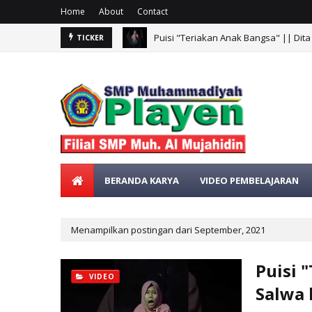
Home
About
Contact
Puisi "Teriakan Anak Bangsa" || Dita
TICKER
Puisi "Kemerdekaan Republik Indonesi
BERANDA KARYA
VIDEO PEMBELAJARAN
Menampilkan postingan dari September, 2021
Puisi 
VIDEO
Salwa 