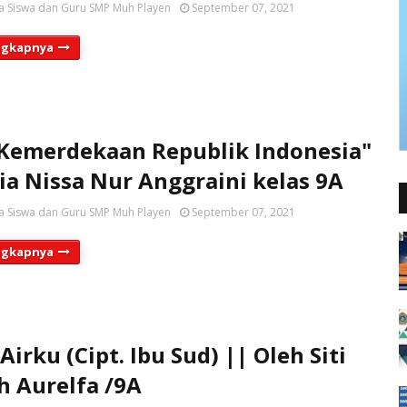
a Siswa dan Guru SMP Muh Playen
September 07, 2021
ngkapnya
"Kemerdekaan Republik Indonesia"
tia Nissa Nur Anggraini kelas 9A
a Siswa dan Guru SMP Muh Playen
September 07, 2021
ngkapnya
irku (Cipt. Ibu Sud) || Oleh Siti
h Aurelfa /9A